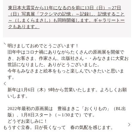
東日本大震災から11年になるのを前に13日（日）～27日
（日）写真展「フクシマの記憶」～記録し、記憶すること
～（しまくらまさし）も同時開催します。ギャラリートー
クもあります。
明けましておめでとうございます！
旧年中はコロナ禍にありながらたくさんの原画展を開催で
き、お客さま、作家さん、出版社さん・・みなさまに大変お
世話になりました。ありがとうございました。
今年もみなさまと絵本をもっと楽しんでいきたいと思いま
す。
新年は1月6日（木）9時から営業いたします。よろしくお願
いします。
2022年最初の原画展は 豊福まきこ「おくりもの」（BL出
版）、1月8日スタート（～1/30まで）です。
どうぞお楽しみに！
もうすぐ立春。日が長くなって 春の気配を感じます。